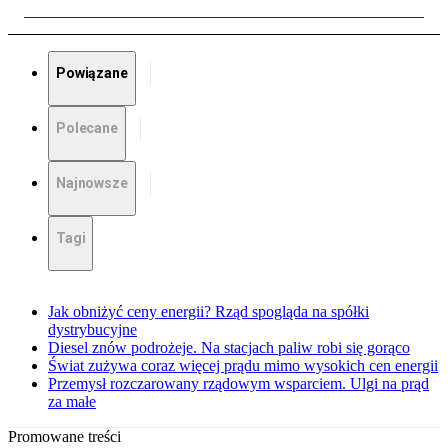
Powiązane
Polecane
Najnowsze
Tagi
Jak obniżyć ceny energii? Rząd spogląda na spółki
dystrybucyjne
Diesel znów podrożeje. Na stacjach paliw robi się gorąco
Świat zużywa coraz więcej prądu mimo wysokich cen energii
Przemysł rozczarowany rządowym wsparciem. Ulgi na prąd
za małe
Promowane treści