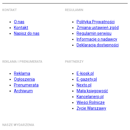
KONTAKT
REGULAMIN
O nas
Polityka Prywatności
Kontakt
Zmiana ustawień zgód
Napisz do nas
Regulamin serwisu
Informacje o nadawcy
Deklaracja dostępności
REKLAMA I PRENUMERATA
PARTNERZY
Reklama
E-kiosk.pl
Ogłoszenia
E-gazety.pl
Prenumerata
Nexto.pl
Archiwum
Mała księgowość
Kancelarierp.pl
Wieści Rolnicze
Życie Warszawy
NASZE WYDARZENIA