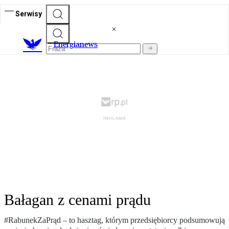
Serwisy
E
nergianews
Bałagan z cenami prądu
#RabunekZaPrąd – to hasztag, którym przedsiębiorcy podsumowują