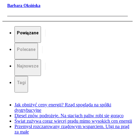
Barbara Oksińska
Powiązane
Polecane
Najnowsze
Tagi
Jak obniżyć ceny energii? Rząd spogląda na spółki
dystrybucyjne
Diesel znów podrożeje. Na stacjach paliw robi się gorąco
Świat zużywa coraz więcej prądu mimo wysokich cen energii
Przemysł rozczarowany rządowym wsparciem. Ulgi na prąd
za małe