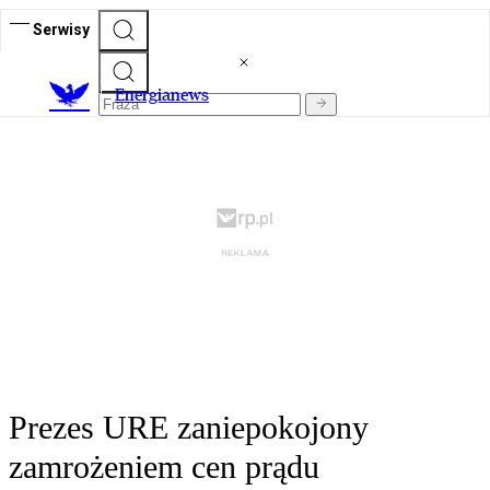
Serwisy
E
nergianews
Prezes URE zaniepokojony
zamrożeniem cen prądu