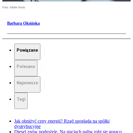
Foto: Adobe Stock
Barbara Oksińska
Powiązane
Polecane
Najnowsze
Tagi
Jak obniżyć ceny energii? Rząd spogląda na spółki
dystrybucyjne
Diesel znów podrożeje. Na stacjach paliw robi się gorąco