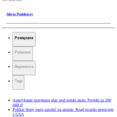
Foto: Adobe Stock
Alicja Podskoczy
Powiązane
Polecane
Najnowsze
Tagi
Amerykanie przejmują plac pod polski atom. Projekt za 200
mld zł
Polskie firmy mają zarobić na atomie. Rząd twardo negocjuje
z USA