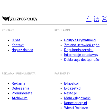
KONTAKT
REGULAMIN
O nas
Polityka Prywatności
Kontakt
Zmiana ustawień zgód
Napisz do nas
Regulamin serwisu
Informacje o nadawcy
Deklaracja dostępności
REKLAMA I PRENUMERATA
PARTNERZY
Reklama
E-kiosk.pl
Ogłoszenia
E-gazety.pl
Prenumerata
Nexto.pl
Archiwum
Mała księgowość
Kancelarierp.pl
Wieści Rolnicze