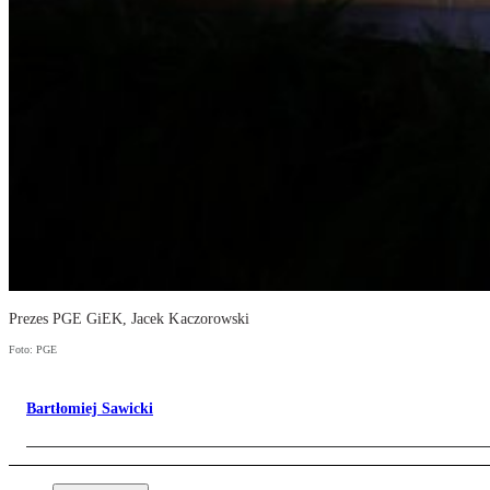
Prezes PGE GiEK, Jacek Kaczorowski
Foto: PGE
Bartłomiej Sawicki