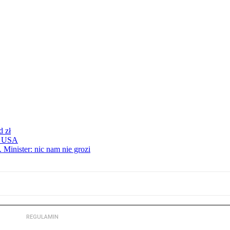
d zł
 z USA
 Minister: nic nam nie grozi
REGULAMIN