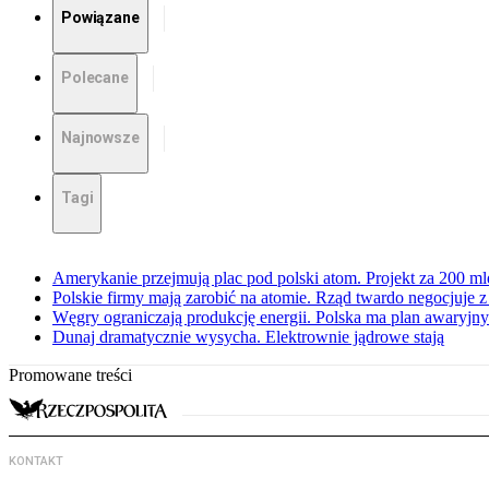
Powiązane
Polecane
Najnowsze
Tagi
Amerykanie przejmują plac pod polski atom. Projekt za 200 ml
Polskie firmy mają zarobić na atomie. Rząd twardo negocjuje
Węgry ograniczają produkcję energii. Polska ma plan awaryjny.
Dunaj dramatycznie wysycha. Elektrownie jądrowe stają
Promowane treści
KONTAKT