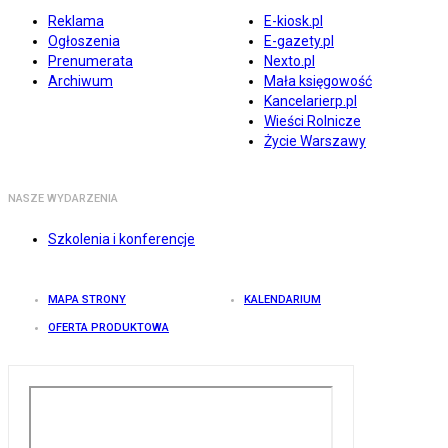
Reklama
E-kiosk.pl
Ogłoszenia
E-gazety.pl
Prenumerata
Nexto.pl
Archiwum
Mała księgowość
Kancelarierp.pl
Wieści Rolnicze
Życie Warszawy
NASZE WYDARZENIA
Szkolenia i konferencje
MAPA STRONY
KALENDARIUM
OFERTA PRODUKTOWA