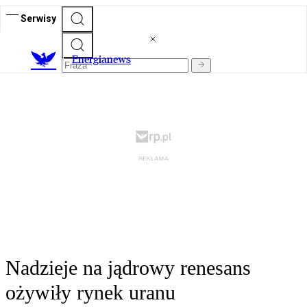
Serwisy
E
nergianews
Nadzieje na jądrowy renesans
ożywiły rynek uranu