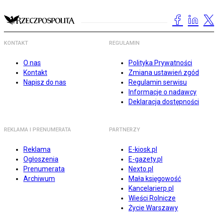
KONTAKT
REGULAMIN
O nas
Polityka Prywatności
Kontakt
Zmiana ustawień zgód
Napisz do nas
Regulamin serwisu
Informacje o nadawcy
Deklaracja dostępności
REKLAMA I PRENUMERATA
PARTNERZY
Reklama
E-kiosk.pl
Ogłoszenia
E-gazety.pl
Prenumerata
Nexto.pl
Archiwum
Mała księgowość
Kancelarierp.pl
Wieści Rolnicze
Życie Warszawy