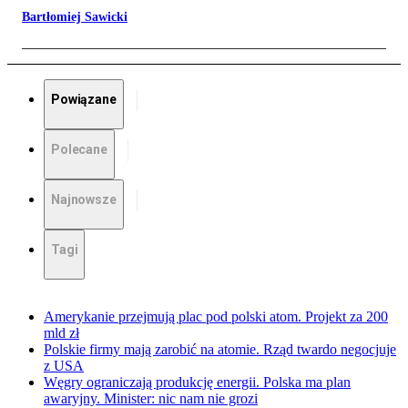
Bartłomiej Sawicki
Powiązane
Polecane
Najnowsze
Tagi
Amerykanie przejmują plac pod polski atom. Projekt za 200
mld zł
Polskie firmy mają zarobić na atomie. Rząd twardo negocjuje
z USA
Węgry ograniczają produkcję energii. Polska ma plan
awaryjny. Minister: nic nam nie grozi