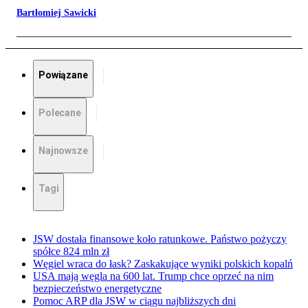
Bartłomiej Sawicki
Powiązane
Polecane
Najnowsze
Tagi
JSW dostała finansowe koło ratunkowe. Państwo pożyczy
spółce 824 mln zł
Węgiel wraca do łask? Zaskakujące wyniki polskich kopalń
USA mają węgla na 600 lat. Trump chce oprzeć na nim
bezpieczeństwo energetyczne
Pomoc ARP dla JSW w ciągu najbliższych dni