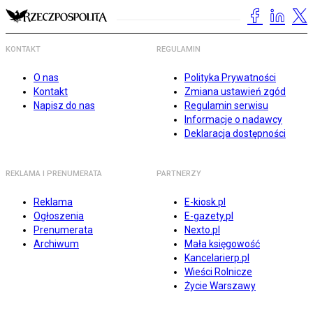
KONTAKT
REGULAMIN
O nas
Polityka Prywatności
Kontakt
Zmiana ustawień zgód
Napisz do nas
Regulamin serwisu
Informacje o nadawcy
Deklaracja dostępności
REKLAMA I PRENUMERATA
PARTNERZY
Reklama
E-kiosk.pl
Ogłoszenia
E-gazety.pl
Prenumerata
Nexto.pl
Archiwum
Mała księgowość
Kancelarierp.pl
Wieści Rolnicze
Życie Warszawy