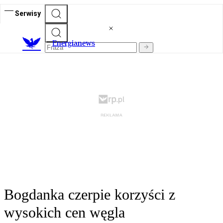
Serwisy
E
nergianews
Bogdanka czerpie korzyści z
wysokich cen węgla