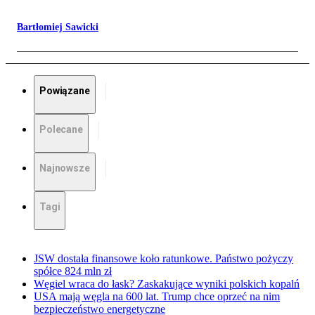
Bartłomiej Sawicki
Powiązane
Polecane
Najnowsze
Tagi
JSW dostała finansowe koło ratunkowe. Państwo pożyczy
spółce 824 mln zł
Węgiel wraca do łask? Zaskakujące wyniki polskich kopalń
USA mają węgla na 600 lat. Trump chce oprzeć na nim
bezpieczeństwo energetyczne