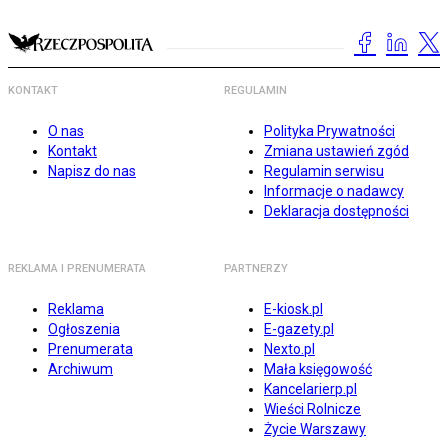
KONTAKT
REGULAMIN
O nas
Polityka Prywatności
Kontakt
Zmiana ustawień zgód
Napisz do nas
Regulamin serwisu
Informacje o nadawcy
Deklaracja dostępności
REKLAMA I PRENUMERATA
PARTNERZY
Reklama
E-kiosk.pl
Ogłoszenia
E-gazety.pl
Prenumerata
Nexto.pl
Archiwum
Mała księgowość
Kancelarierp.pl
Wieści Rolnicze
Życie Warszawy