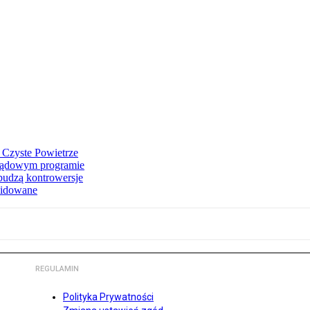
 Czyste Powietrze
 rządowym programie
budzą kontrowersje
widowane
REGULAMIN
Polityka Prywatności