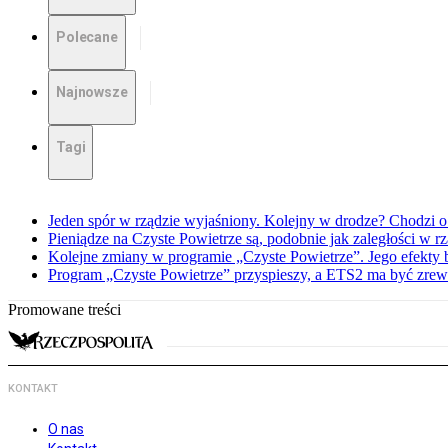
Polecane
Najnowsze
Tagi
Jeden spór w rządzie wyjaśniony. Kolejny w drodze? Chodzi o
Pieniądze na Czyste Powietrze są, podobnie jak zaległości w
Kolejne zmiany w programie „Czyste Powietrze”. Jego efekty 
Program „Czyste Powietrze” przyspieszy, a ETS2 ma być zre
Promowane treści
KONTAKT
O nas