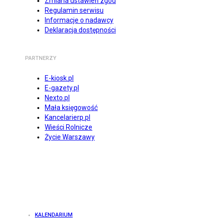
Zmiana ustawień zgód
Regulamin serwisu
Informacje o nadawcy
Deklaracja dostępności
PARTNERZY
E-kiosk.pl
E-gazety.pl
Nexto.pl
Mała księgowość
Kancelarierp.pl
Wieści Rolnicze
Życie Warszawy
KALENDARIUM