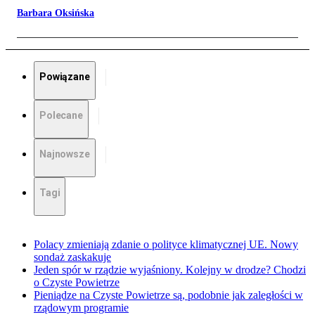
Barbara Oksińska
Powiązane
Polecane
Najnowsze
Tagi
Polacy zmieniają zdanie o polityce klimatycznej UE. Nowy
sondaż zaskakuje
Jeden spór w rządzie wyjaśniony. Kolejny w drodze? Chodzi
o Czyste Powietrze
Pieniądze na Czyste Powietrze są, podobnie jak zaległości w
rządowym programie