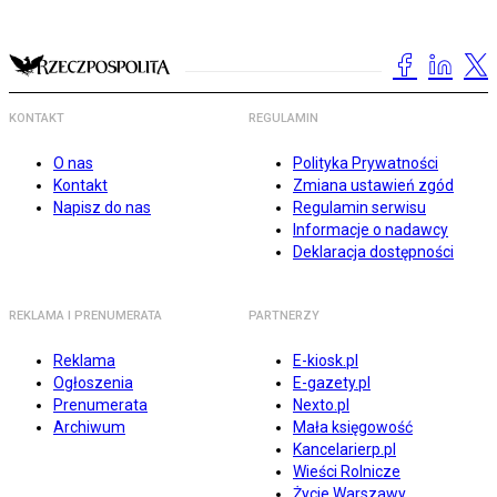
KONTAKT
REGULAMIN
O nas
Polityka Prywatności
Kontakt
Zmiana ustawień zgód
Napisz do nas
Regulamin serwisu
Informacje o nadawcy
Deklaracja dostępności
REKLAMA I PRENUMERATA
PARTNERZY
Reklama
E-kiosk.pl
Ogłoszenia
E-gazety.pl
Prenumerata
Nexto.pl
Archiwum
Mała księgowość
Kancelarierp.pl
Wieści Rolnicze
Życie Warszawy