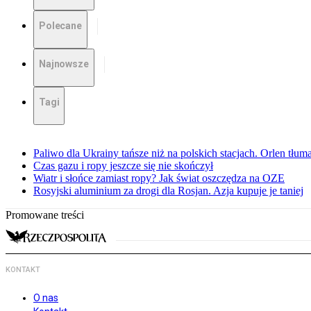
Polecane
Najnowsze
Tagi
Paliwo dla Ukrainy tańsze niż na polskich stacjach. Orlen tłum
Czas gazu i ropy jeszcze się nie skończył
Wiatr i słońce zamiast ropy? Jak świat oszczędza na OZE
Rosyjski aluminium za drogi dla Rosjan. Azja kupuje je taniej
Promowane treści
KONTAKT
O nas