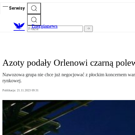
Serwisy
E
nergianews
Azoty podały Orlenowi czarną pole
Nawozowa grupa nie chce już negocjować z płockim koncernem warun
rynkowej.
Publikacja:
21.11.2023 09:31