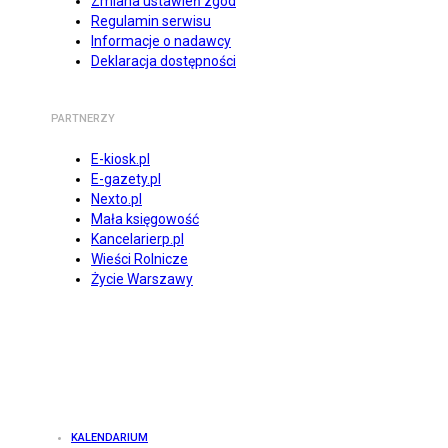
Zmiana ustawień zgód
Regulamin serwisu
Informacje o nadawcy
Deklaracja dostępności
PARTNERZY
E-kiosk.pl
E-gazety.pl
Nexto.pl
Mała księgowość
Kancelarierp.pl
Wieści Rolnicze
Życie Warszawy
KALENDARIUM