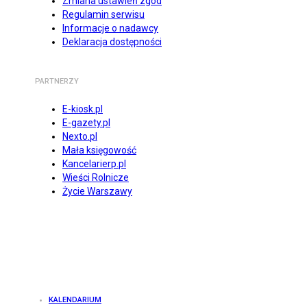
Zmiana ustawień zgód
Regulamin serwisu
Informacje o nadawcy
Deklaracja dostępności
PARTNERZY
E-kiosk.pl
E-gazety.pl
Nexto.pl
Mała księgowość
Kancelarierp.pl
Wieści Rolnicze
Życie Warszawy
KALENDARIUM