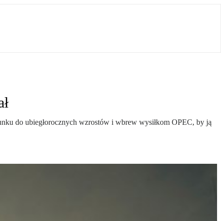
ał
osunku do ubiegłorocznych wzrostów i wbrew wysiłkom OPEC, by ją