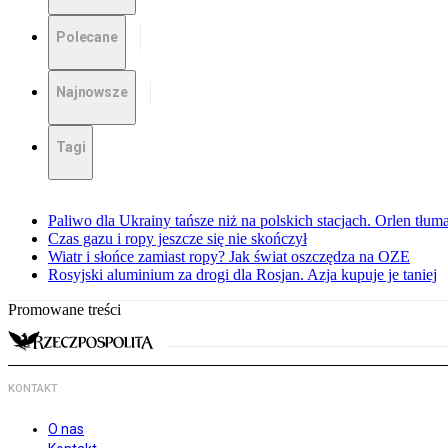
Polecane
Najnowsze
Tagi
Paliwo dla Ukrainy tańsze niż na polskich stacjach. Orlen tłum
Czas gazu i ropy jeszcze się nie skończył
Wiatr i słońce zamiast ropy? Jak świat oszczędza na OZE
Rosyjski aluminium za drogi dla Rosjan. Azja kupuje je taniej
Promowane treści
KONTAKT
O nas