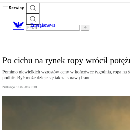
Serwisy
E
nergianews
Po cichu na rynek ropy wrócił potęż
Pomimo niewielkich wzrostów ceny w końcówce tygodnia, ropa na ś
podbić. Być może dzieje się tak za sprawą Iranu.
Publikacja:
18.06.2023 13:01