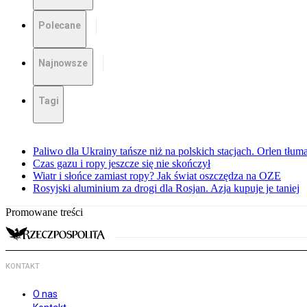
Polecane
Najnowsze
Tagi
Paliwo dla Ukrainy tańsze niż na polskich stacjach. Orlen tłum
Czas gazu i ropy jeszcze się nie skończył
Wiatr i słońce zamiast ropy? Jak świat oszczędza na OZE
Rosyjski aluminium za drogi dla Rosjan. Azja kupuje je taniej
Promowane treści
KONTAKT
O nas