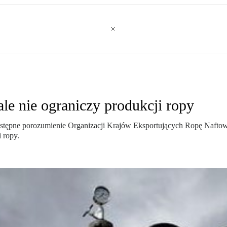
le nie ograniczy produkcji ropy
wstępne porozumienie Organizacji Krajów Eksportujących Ropę Naft
 ropy.