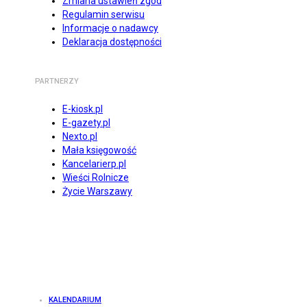
Zmiana ustawień zgód
Regulamin serwisu
Informacje o nadawcy
Deklaracja dostępności
PARTNERZY
E-kiosk.pl
E-gazety.pl
Nexto.pl
Mała księgowość
Kancelarierp.pl
Wieści Rolnicze
Życie Warszawy
KALENDARIUM