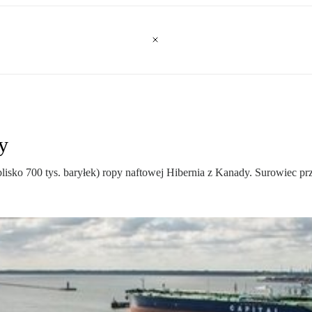
y
blisko 700 tys. baryłek) ropy naftowej Hibernia z Kanady. Surowiec pr