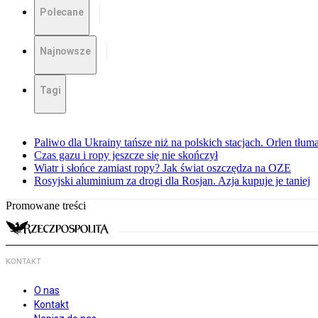
Polecane
Najnowsze
Tagi
Paliwo dla Ukrainy tańsze niż na polskich stacjach. Orlen tłum
Czas gazu i ropy jeszcze się nie skończył
Wiatr i słońce zamiast ropy? Jak świat oszczędza na OZE
Rosyjski aluminium za drogi dla Rosjan. Azja kupuje je taniej
Promowane treści
KONTAKT
O nas
Kontakt