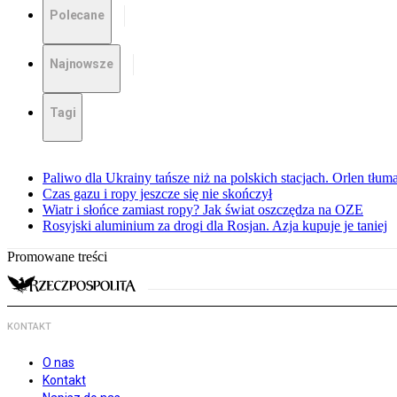
Polecane
Najnowsze
Tagi
Paliwo dla Ukrainy tańsze niż na polskich stacjach. Orlen tłum
Czas gazu i ropy jeszcze się nie skończył
Wiatr i słońce zamiast ropy? Jak świat oszczędza na OZE
Rosyjski aluminium za drogi dla Rosjan. Azja kupuje je taniej
Promowane treści
KONTAKT
O nas
Kontakt