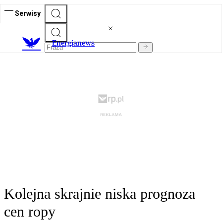
Serwisy
E
nergianews
Kolejna skrajnie niska prognoza
cen ropy