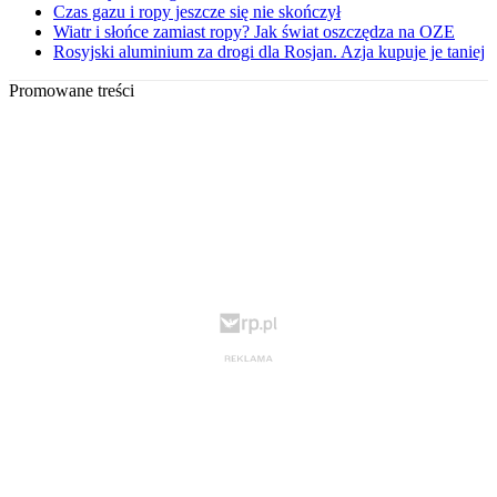
Czas gazu i ropy jeszcze się nie skończył
Wiatr i słońce zamiast ropy? Jak świat oszczędza na OZE
Rosyjski aluminium za drogi dla Rosjan. Azja kupuje je taniej
Promowane treści