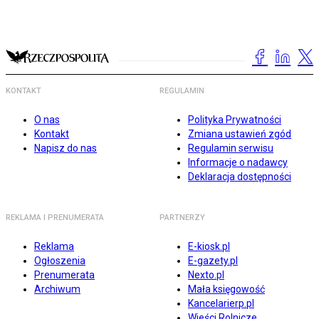
KONTAKT
REGULAMIN
O nas
Polityka Prywatności
Kontakt
Zmiana ustawień zgód
Napisz do nas
Regulamin serwisu
Informacje o nadawcy
Deklaracja dostępności
REKLAMA I PRENUMERATA
PARTNERZY
Reklama
E-kiosk.pl
Ogłoszenia
E-gazety.pl
Prenumerata
Nexto.pl
Archiwum
Mała księgowość
Kancelarierp.pl
Wieści Rolnicze