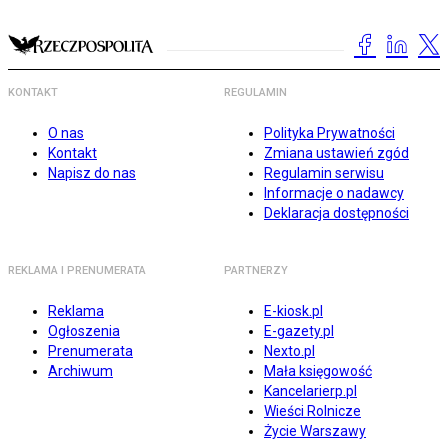
KONTAKT
REGULAMIN
O nas
Polityka Prywatności
Kontakt
Zmiana ustawień zgód
Napisz do nas
Regulamin serwisu
Informacje o nadawcy
Deklaracja dostępności
REKLAMA I PRENUMERATA
PARTNERZY
Reklama
E-kiosk.pl
Ogłoszenia
E-gazety.pl
Prenumerata
Nexto.pl
Archiwum
Mała księgowość
Kancelarierp.pl
Wieści Rolnicze
Życie Warszawy