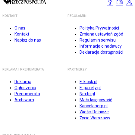
KONTAKT
REGULAMIN
O nas
Polityka Prywatności
Kontakt
Zmiana ustawień zgód
Napisz do nas
Regulamin serwisu
Informacje o nadawcy
Deklaracja dostępności
REKLAMA I PRENUMERATA
PARTNERZY
Reklama
E-kiosk.pl
Ogłoszenia
E-gazety.pl
Prenumerata
Nexto.pl
Archiwum
Mała księgowość
Kancelarierp.pl
Wieści Rolnicze
Życie Warszawy