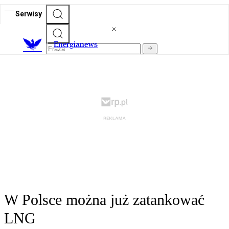
Serwisy
E
nergianews
W Polsce można już zatankować
LNG