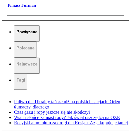
Tomasz Furman
Powiązane
Polecane
Najnowsze
Tagi
Paliwo dla Ukrainy tańsze niż na polskich stacjach. Orlen
tłumaczy, dlaczego
Czas gazu i ropy jeszcze się nie skończył
Wiatr i słońce zamiast ropy? Jak świat oszczędza na OZE
Rosyjski aluminium za drogi dla Rosjan. Azja kupuje je taniej