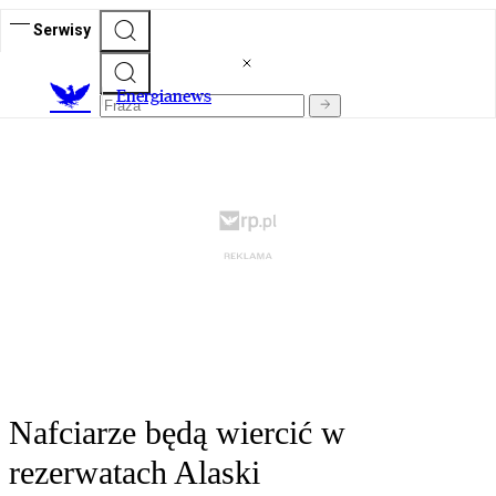
Serwisy
E
nergianews
Nafciarze będą wiercić w
rezerwatach Alaski