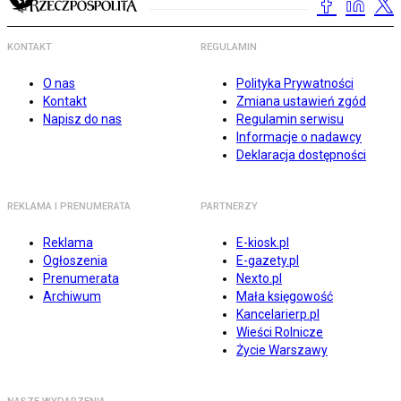
KONTAKT
REGULAMIN
O nas
Polityka Prywatności
Kontakt
Zmiana ustawień zgód
Napisz do nas
Regulamin serwisu
Informacje o nadawcy
Deklaracja dostępności
REKLAMA I PRENUMERATA
PARTNERZY
Reklama
E-kiosk.pl
Ogłoszenia
E-gazety.pl
Prenumerata
Nexto.pl
Archiwum
Mała księgowość
Kancelarierp.pl
Wieści Rolnicze
Życie Warszawy