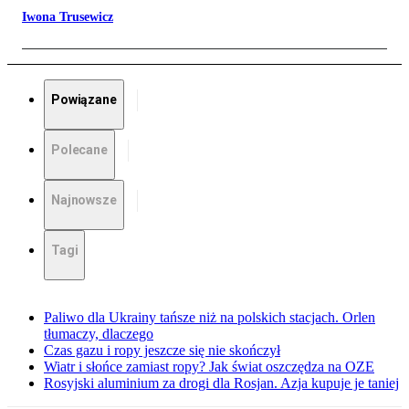
Iwona Trusewicz
Powiązane
Polecane
Najnowsze
Tagi
Paliwo dla Ukrainy tańsze niż na polskich stacjach. Orlen
tłumaczy, dlaczego
Czas gazu i ropy jeszcze się nie skończył
Wiatr i słońce zamiast ropy? Jak świat oszczędza na OZE
Rosyjski aluminium za drogi dla Rosjan. Azja kupuje je taniej