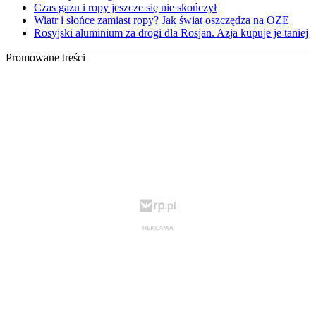
Czas gazu i ropy jeszcze się nie skończył
Wiatr i słońce zamiast ropy? Jak świat oszczędza na OZE
Rosyjski aluminium za drogi dla Rosjan. Azja kupuje je taniej
Promowane treści