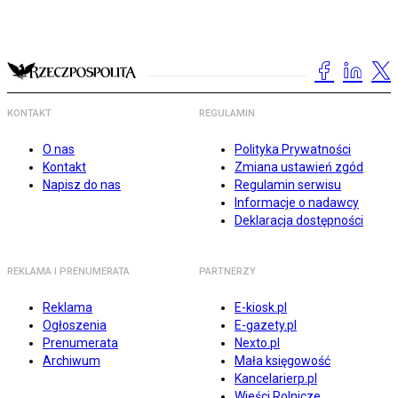
KONTAKT
REGULAMIN
O nas
Polityka Prywatności
Kontakt
Zmiana ustawień zgód
Napisz do nas
Regulamin serwisu
Informacje o nadawcy
Deklaracja dostępności
REKLAMA I PRENUMERATA
PARTNERZY
Reklama
E-kiosk.pl
Ogłoszenia
E-gazety.pl
Prenumerata
Nexto.pl
Archiwum
Mała księgowość
Kancelarierp.pl
Wieści Rolnicze