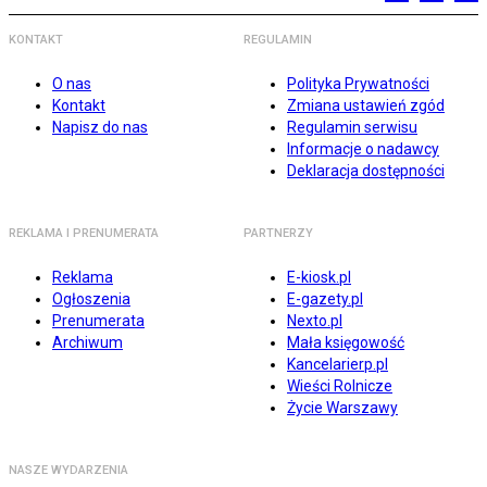
KONTAKT
REGULAMIN
O nas
Polityka Prywatności
Kontakt
Zmiana ustawień zgód
Napisz do nas
Regulamin serwisu
Informacje o nadawcy
Deklaracja dostępności
REKLAMA I PRENUMERATA
PARTNERZY
Reklama
E-kiosk.pl
Ogłoszenia
E-gazety.pl
Prenumerata
Nexto.pl
Archiwum
Mała księgowość
Kancelarierp.pl
Wieści Rolnicze
Życie Warszawy
NASZE WYDARZENIA