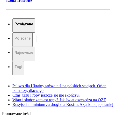
Iwona Trusewicz
Powiązane
Polecane
Najnowsze
Tagi
Paliwo dla Ukrainy tańsze niż na polskich stacjach. Orlen
tłumaczy, dlaczego
Czas gazu i ropy jeszcze się nie skończył
Wiatr i słońce zamiast ropy? Jak świat oszczędza na OZE
Rosyjski aluminium za drogi dla Rosjan. Azja kupuje je taniej
Promowane treści