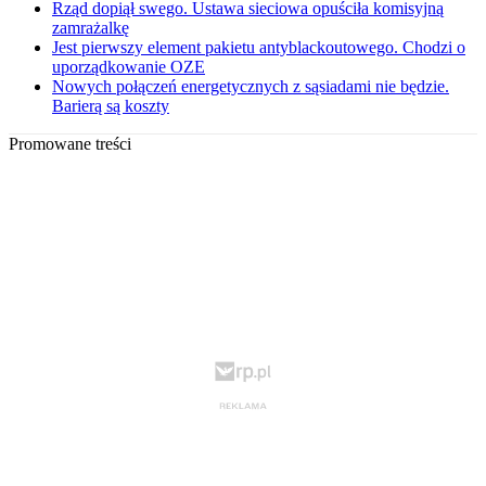
Rząd dopiął swego. Ustawa sieciowa opuściła komisyjną
zamrażalkę
Jest pierwszy element pakietu antyblackoutowego. Chodzi o
uporządkowanie OZE
Nowych połączeń energetycznych z sąsiadami nie będzie.
Barierą są koszty
Promowane treści