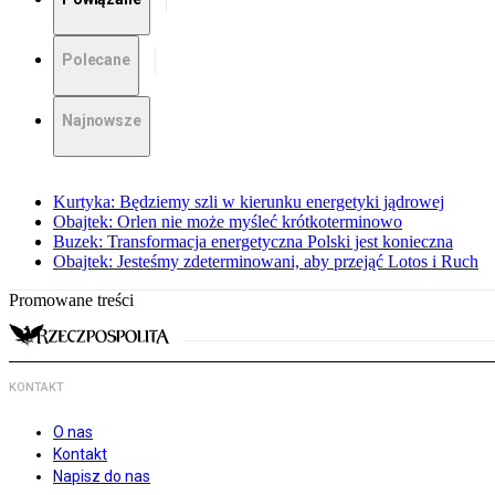
Polecane
Najnowsze
Kurtyka: Będziemy szli w kierunku energetyki jądrowej
Obajtek: Orlen nie może myśleć krótkoterminowo
Buzek: Transformacja energetyczna Polski jest konieczna
Obajtek: Jesteśmy zdeterminowani, aby przejąć Lotos i Ruch
Promowane treści
KONTAKT
O nas
Kontakt
Napisz do nas