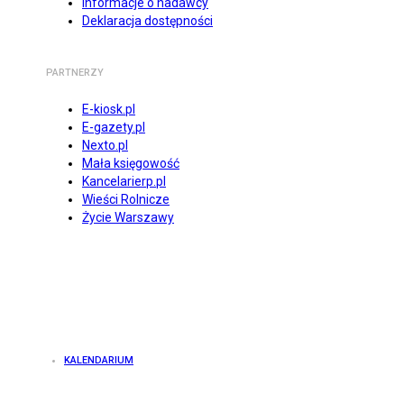
Informacje o nadawcy
Deklaracja dostępności
PARTNERZY
E-kiosk.pl
E-gazety.pl
Nexto.pl
Mała księgowość
Kancelarierp.pl
Wieści Rolnicze
Życie Warszawy
KALENDARIUM