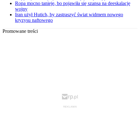
Ropa mocno tanieje, bo pojawiła się szansa na deeskalację
wojny
Iran użył Hutich, by zastraszyć świat widmem nowego
kryzysu naftowego
Promowane treści