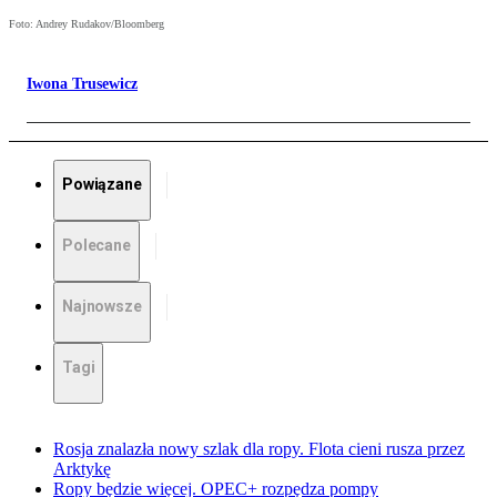
Foto: Andrey Rudakov/Bloomberg
Iwona Trusewicz
Powiązane
Polecane
Najnowsze
Tagi
Rosja znalazła nowy szlak dla ropy. Flota cieni rusza przez
Arktykę
Ropy będzie więcej. OPEC+ rozpędza pompy