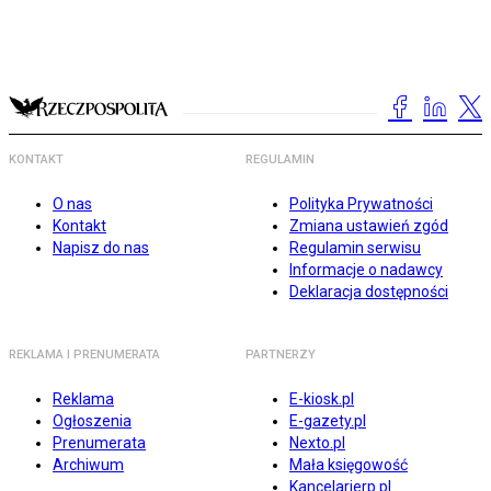
KONTAKT
REGULAMIN
O nas
Polityka Prywatności
Kontakt
Zmiana ustawień zgód
Napisz do nas
Regulamin serwisu
Informacje o nadawcy
Deklaracja dostępności
REKLAMA I PRENUMERATA
PARTNERZY
Reklama
E-kiosk.pl
Ogłoszenia
E-gazety.pl
Prenumerata
Nexto.pl
Archiwum
Mała księgowość
Kancelarierp.pl