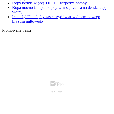
Ropy będzie więcej. OPEC+ rozpędza pompy
Ropa mocno tanieje, bo pojawiła się szansa na deeskalację
wojny
Iran użył Hutich, by zastraszyć świat widmem nowego
kryzysu naftowego
Promowane treści