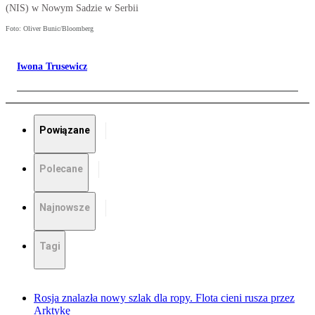
(NIS) w Nowym Sadzie w Serbii
Foto: Oliver Bunic/Bloomberg
Iwona Trusewicz
Powiązane
Polecane
Najnowsze
Tagi
Rosja znalazła nowy szlak dla ropy. Flota cieni rusza przez
Arktykę