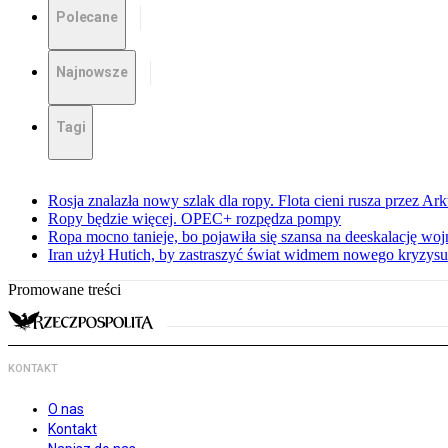
Polecane
Najnowsze
Tagi
Rosja znalazła nowy szlak dla ropy. Flota cieni rusza przez Ar
Ropy będzie więcej. OPEC+ rozpędza pompy
Ropa mocno tanieje, bo pojawiła się szansa na deeskalację woj
Iran użył Hutich, by zastraszyć świat widmem nowego kryzys
Promowane treści
KONTAKT
O nas
Kontakt