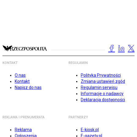
KONTAKT
REGULAMIN
O nas
Polityka Prywatności
Kontakt
Zmiana ustawień zgód
Napisz do nas
Regulamin serwisu
Informacje o nadawcy
Deklaracja dostępności
REKLAMA I PRENUMERATA
PARTNERZY
Reklama
E-kiosk.pl
Ogłoszenia
E-gazety.pl