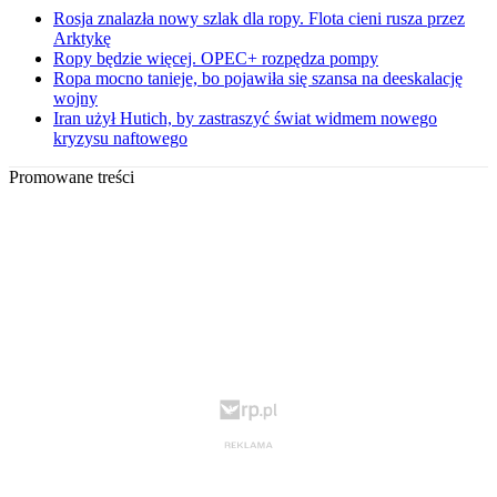
Rosja znalazła nowy szlak dla ropy. Flota cieni rusza przez
Arktykę
Ropy będzie więcej. OPEC+ rozpędza pompy
Ropa mocno tanieje, bo pojawiła się szansa na deeskalację
wojny
Iran użył Hutich, by zastraszyć świat widmem nowego
kryzysu naftowego
Promowane treści