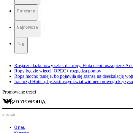
Polecane
Najnowsze
Tagi
Rosja znalazła nowy szlak dla ropy. Flota cieni rusza przez Ar
Ropy będzie więcej. OPEC+ rozpędza pompy
Ropa mocno tanieje, bo pojawiła się szansa na deeskalację woj
Iran użył Hutich, by zastraszyć świat widmem nowego kryzys
Promowane treści
KONTAKT
O nas