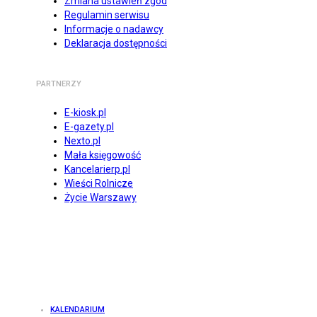
Zmiana ustawień zgód
Regulamin serwisu
Informacje o nadawcy
Deklaracja dostępności
PARTNERZY
E-kiosk.pl
E-gazety.pl
Nexto.pl
Mała księgowość
Kancelarierp.pl
Wieści Rolnicze
Życie Warszawy
KALENDARIUM