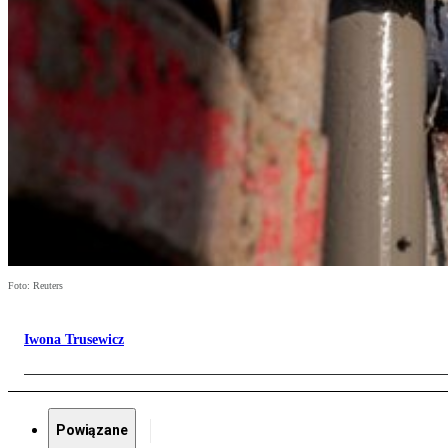
Foto: Reuters
Iwona Trusewicz
Powiązane