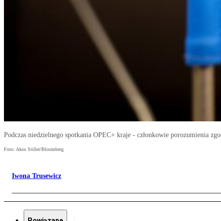
Podczas niedzielnego spotkania OPEC+ kraje - członkowie porozumienia zgo
Foto: Akos Stiller/Bloomberg
Iwona Trusewicz
Powiązane