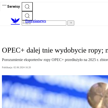
Serwisy
E
nergianews
OPEC+ dalej tnie wydobycie ropy; n
Porozumienie eksporterów ropy OPEC+ przedłużyło na 2025 r. zbiorc
Publikacja:
02.06.2024 16:20