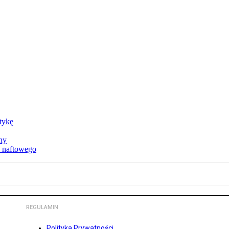
ktykę
ny
u naftowego
REGULAMIN
Polityka Prywatności