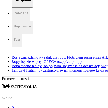
Polecane
Najnowsze
Tagi
Rosja znalazła nowy szlak dla ropy. Flota cieni rusza przez Ar
Ropy będzie więcej. OPEC+ rozpędza pompy
Ropa mocno tanieje, bo pojawiła się szansa na deeskalację woj
Iran użył Hutich, by zastraszyć świat widmem nowego kryzys
Promowane treści
KONTAKT
O nas