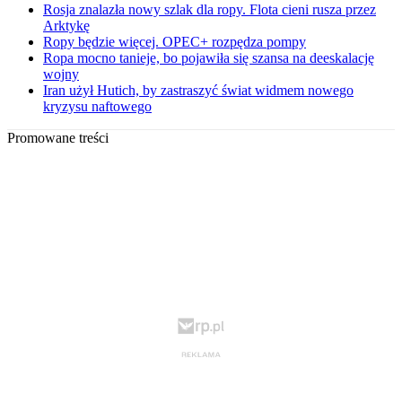
Rosja znalazła nowy szlak dla ropy. Flota cieni rusza przez
Arktykę
Ropy będzie więcej. OPEC+ rozpędza pompy
Ropa mocno tanieje, bo pojawiła się szansa na deeskalację
wojny
Iran użył Hutich, by zastraszyć świat widmem nowego
kryzysu naftowego
Promowane treści