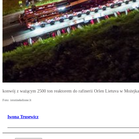
konwój z ważącym 2500 ton reaktorem do rafinerii Orlen Lietuva w Możejka
Foto: istorinekelione.lt
Iwona Trusewicz