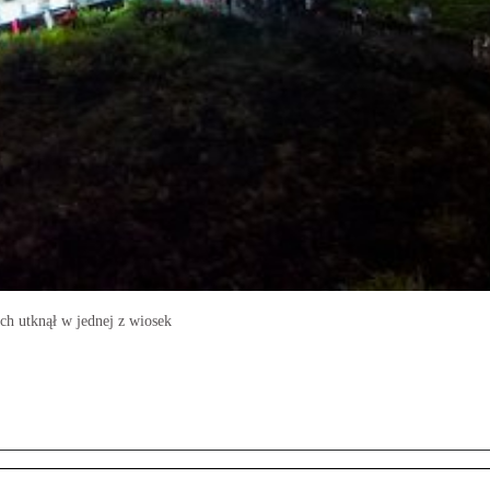
ch utknął w jednej z wiosek