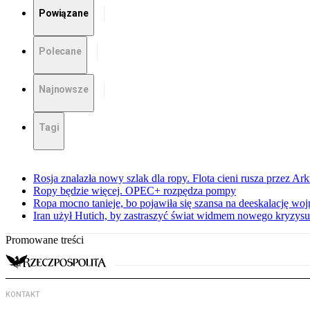
Powiązane
Polecane
Najnowsze
Tagi
Rosja znalazła nowy szlak dla ropy. Flota cieni rusza przez Ar
Ropy będzie więcej. OPEC+ rozpędza pompy
Ropa mocno tanieje, bo pojawiła się szansa na deeskalację woj
Iran użył Hutich, by zastraszyć świat widmem nowego kryzys
Promowane treści
KONTAKT