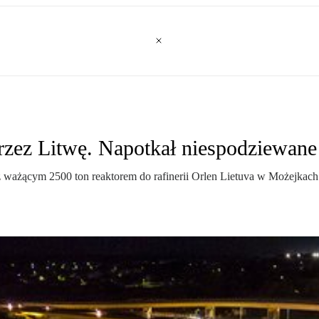
przez Litwę. Napotkał niespodziewan
ażącym 2500 ton reaktorem do rafinerii Orlen Lietuva w Możejkach utk