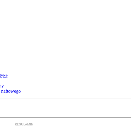
ktykę
ny
u naftowego
REGULAMIN