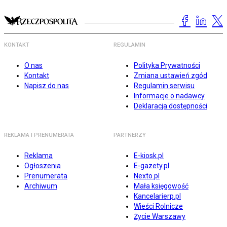
KONTAKT
REGULAMIN
O nas
Polityka Prywatności
Kontakt
Zmiana ustawień zgód
Napisz do nas
Regulamin serwisu
Informacje o nadawcy
Deklaracja dostępności
REKLAMA I PRENUMERATA
PARTNERZY
Reklama
E-kiosk.pl
Ogłoszenia
E-gazety.pl
Prenumerata
Nexto.pl
Archiwum
Mała księgowość
Kancelarierp.pl
Wieści Rolnicze
Życie Warszawy