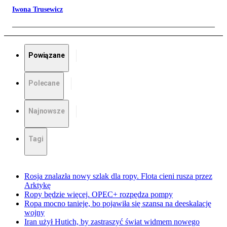
Iwona Trusewicz
Powiązane
Polecane
Najnowsze
Tagi
Rosja znalazła nowy szlak dla ropy. Flota cieni rusza przez
Arktykę
Ropy będzie więcej. OPEC+ rozpędza pompy
Ropa mocno tanieje, bo pojawiła się szansa na deeskalację
wojny
Iran użył Hutich, by zastraszyć świat widmem nowego