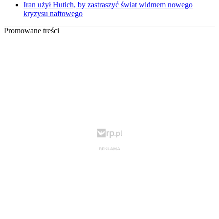
Iran użył Hutich, by zastraszyć świat widmem nowego
kryzysu naftowego
Promowane treści