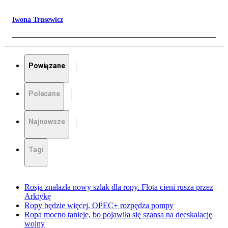
Iwona Trusewicz
Powiązane
Polecane
Najnowsze
Tagi
Rosja znalazła nowy szlak dla ropy. Flota cieni rusza przez
Arktykę
Ropy będzie więcej. OPEC+ rozpędza pompy
Ropa mocno tanieje, bo pojawiła się szansa na deeskalację
wojny