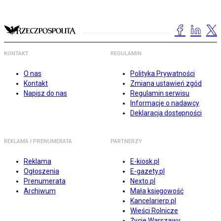
KONTAKT
REGULAMIN
O nas
Polityka Prywatności
Kontakt
Zmiana ustawień zgód
Napisz do nas
Regulamin serwisu
Informacje o nadawcy
Deklaracja dostępności
REKLAMA I PRENUMERATA
PARTNERZY
Reklama
E-kiosk.pl
Ogłoszenia
E-gazety.pl
Prenumerata
Nexto.pl
Archiwum
Mała księgowość
Kancelarierp.pl
Wieści Rolnicze
Życie Warszawy