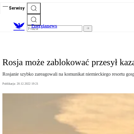
Serwisy
E
nergianews
Rosja może zablokować przesył kaz
Rosjanie szybko zareagowali na komunikat niemieckiego resortu gosp
Publikacja:
20.12.2022 19:21