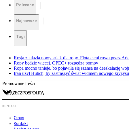
Polecane
Najnowsze
Tagi
Rosja znalazła nowy szlak dla ropy. Flota cieni rusza przez Ar
Ropy będzie więcej. OPEC+ rozpędza pompy
Ropa mocno tanieje, bo pojawiła się szansa na deeskalację woj
Iran użył Hutich, by zastraszyć świat widmem nowego kryzys
Promowane treści
KONTAKT
O nas
Kontakt