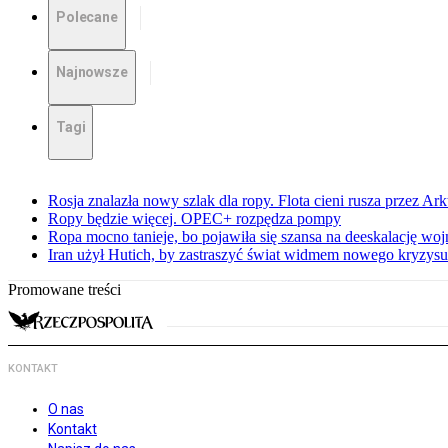
Polecane
Najnowsze
Tagi
Rosja znalazła nowy szlak dla ropy. Flota cieni rusza przez Ar
Ropy będzie więcej. OPEC+ rozpędza pompy
Ropa mocno tanieje, bo pojawiła się szansa na deeskalację woj
Iran użył Hutich, by zastraszyć świat widmem nowego kryzys
Promowane treści
KONTAKT
O nas
Kontakt