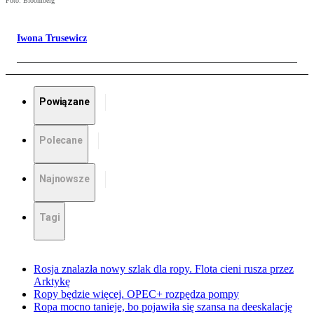
Foto: Bloomberg
Iwona Trusewicz
Powiązane
Polecane
Najnowsze
Tagi
Rosja znalazła nowy szlak dla ropy. Flota cieni rusza przez
Arktykę
Ropy będzie więcej. OPEC+ rozpędza pompy
Ropa mocno tanieje, bo pojawiła się szansa na deeskalację