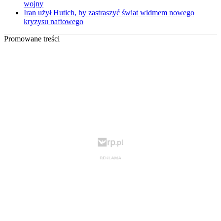
wojny
Iran użył Hutich, by zastraszyć świat widmem nowego
kryzysu naftowego
Promowane treści