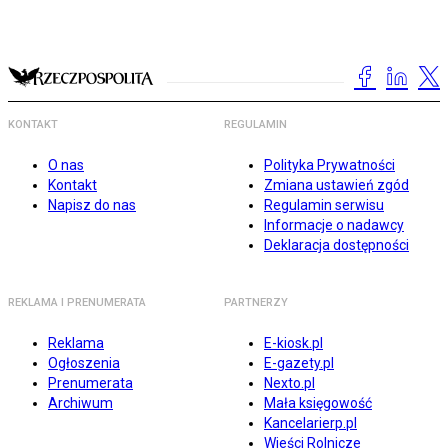
KONTAKT
REGULAMIN
O nas
Polityka Prywatności
Kontakt
Zmiana ustawień zgód
Napisz do nas
Regulamin serwisu
Informacje o nadawcy
Deklaracja dostępności
REKLAMA I PRENUMERATA
PARTNERZY
Reklama
E-kiosk.pl
Ogłoszenia
E-gazety.pl
Prenumerata
Nexto.pl
Archiwum
Mała księgowość
Kancelarierp.pl
Wieści Rolnicze