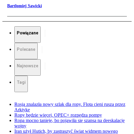
Bartłomiej Sawicki
Powiązane
Polecane
Najnowsze
Tagi
Rosja znalazła nowy szlak dla ropy. Flota cieni rusza przez
Arktykę
Ropy będzie więcej. OPEC+ rozpędza pompy
Ropa mocno tanieje, bo pojawiła się szansa na deeskalację
wojny
Iran użył Hutich, by zastraszyć świat widmem nowego