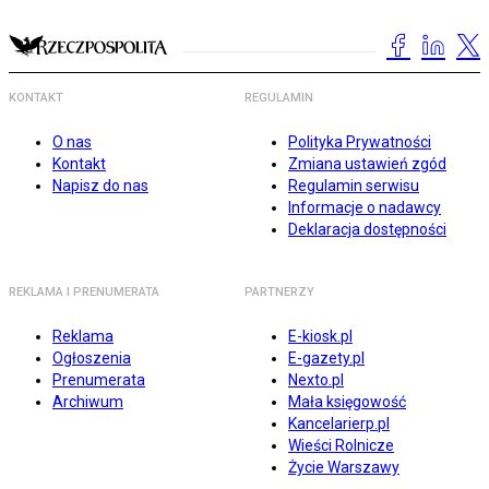
KONTAKT
REGULAMIN
O nas
Polityka Prywatności
Kontakt
Zmiana ustawień zgód
Napisz do nas
Regulamin serwisu
Informacje o nadawcy
Deklaracja dostępności
REKLAMA I PRENUMERATA
PARTNERZY
Reklama
E-kiosk.pl
Ogłoszenia
E-gazety.pl
Prenumerata
Nexto.pl
Archiwum
Mała księgowość
Kancelarierp.pl
Wieści Rolnicze
Życie Warszawy