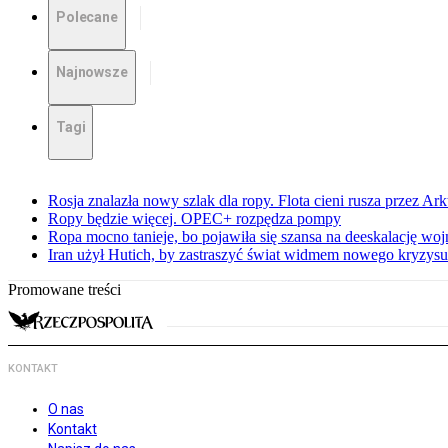
Polecane
Najnowsze
Tagi
Rosja znalazła nowy szlak dla ropy. Flota cieni rusza przez Ar
Ropy będzie więcej. OPEC+ rozpędza pompy
Ropa mocno tanieje, bo pojawiła się szansa na deeskalację woj
Iran użył Hutich, by zastraszyć świat widmem nowego kryzys
Promowane treści
KONTAKT
O nas
Kontakt