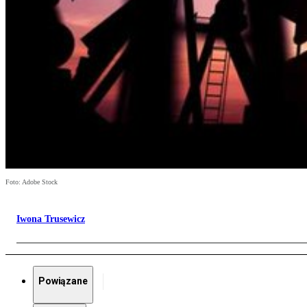
Foto: Adobe Stock
Iwona Trusewicz
Powiązane