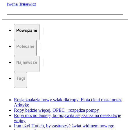
Iwona Trusewicz
Powiązane
Polecane
Najnowsze
Tagi
Rosja znalazła nowy szlak dla ropy. Flota cieni rusza przez
Arktykę
Ropy będzie więcej. OPEC+ rozpędza pompy
Ropa mocno tanieje, bo pojawiła się szansa na deeskalację
wojny
Iran użył Hutich, by zastraszyć świat widmem nowego