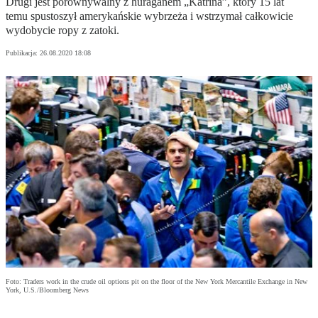
Drugi jest porównywalny z huraganem „Katrina”, który 15 lat
temu spustoszył amerykańskie wybrzeża i wstrzymał całkowicie
wydobycie ropy z zatoki.
Publikacja:
26.08.2020 18:08
Foto: Traders work in the crude oil options pit on the floor of the New York Mercantile Exchange in New
York, U.S./Bloomberg News