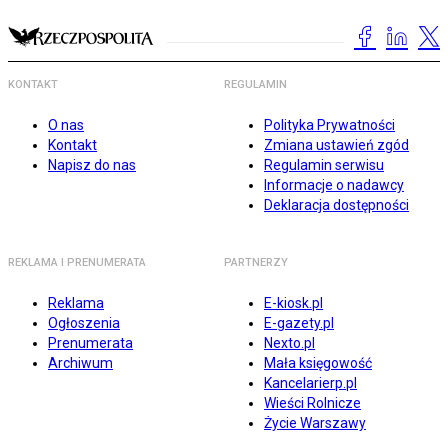
KONTAKT
REGULAMIN
O nas
Polityka Prywatności
Kontakt
Zmiana ustawień zgód
Napisz do nas
Regulamin serwisu
Informacje o nadawcy
Deklaracja dostępności
REKLAMA I PRENUMERATA
PARTNERZY
Reklama
E-kiosk.pl
Ogłoszenia
E-gazety.pl
Prenumerata
Nexto.pl
Archiwum
Mała księgowość
Kancelarierp.pl
Wieści Rolnicze
Życie Warszawy