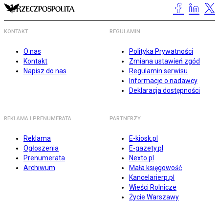
KONTAKT
REGULAMIN
O nas
Polityka Prywatności
Kontakt
Zmiana ustawień zgód
Napisz do nas
Regulamin serwisu
Informacje o nadawcy
Deklaracja dostępności
REKLAMA I PRENUMERATA
PARTNERZY
Reklama
E-kiosk.pl
Ogłoszenia
E-gazety.pl
Prenumerata
Nexto.pl
Archiwum
Mała księgowość
Kancelarierp.pl
Wieści Rolnicze
Życie Warszawy