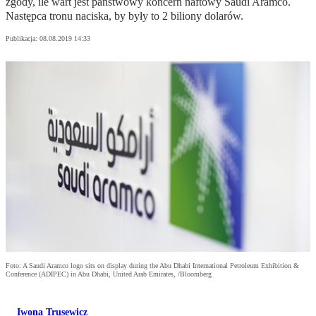
zgody, ile wart jest państwowy koncern naftowy Saudi Aramco.
Następca tronu naciska, by były to 2 biliony dolarów.
Publikacja:
08.08.2019 14:33
Foto: A Saudi Aramco logo sits on display during the Abu Dhabi International Petroleum Exhibition &
Conference (ADIPEC) in Abu Dhabi, United Arab Emirates, /Bloomberg
Iwona Trusewicz