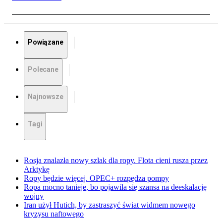
Powiązane
Polecane
Najnowsze
Tagi
Rosja znalazła nowy szlak dla ropy. Flota cieni rusza przez
Arktykę
Ropy będzie więcej. OPEC+ rozpędza pompy
Ropa mocno tanieje, bo pojawiła się szansa na deeskalację
wojny
Iran użył Hutich, by zastraszyć świat widmem nowego
kryzysu naftowego