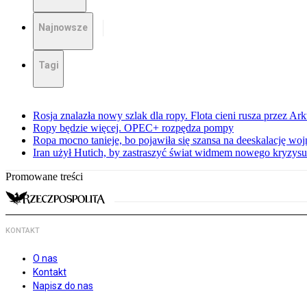
Najnowsze
Tagi
Rosja znalazła nowy szlak dla ropy. Flota cieni rusza przez Ar
Ropy będzie więcej. OPEC+ rozpędza pompy
Ropa mocno tanieje, bo pojawiła się szansa na deeskalację woj
Iran użył Hutich, by zastraszyć świat widmem nowego kryzys
Promowane treści
KONTAKT
O nas
Kontakt
Napisz do nas