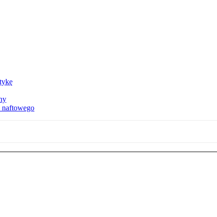
ktykę
ny
u naftowego