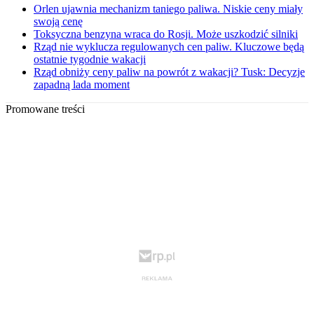
Orlen ujawnia mechanizm taniego paliwa. Niskie ceny miały
swoją cenę
Toksyczna benzyna wraca do Rosji. Może uszkodzić silniki
Rząd nie wyklucza regulowanych cen paliw. Kluczowe będą
ostatnie tygodnie wakacji
Rząd obniży ceny paliw na powrót z wakacji? Tusk: Decyzje
zapadną lada moment
Promowane treści