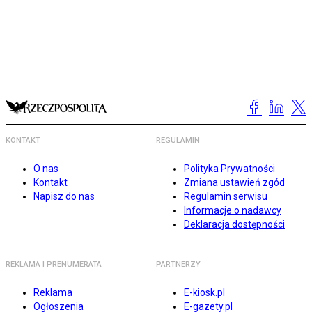
KONTAKT
REGULAMIN
O nas
Polityka Prywatności
Kontakt
Zmiana ustawień zgód
Napisz do nas
Regulamin serwisu
Informacje o nadawcy
Deklaracja dostępności
REKLAMA I PRENUMERATA
PARTNERZY
Reklama
E-kiosk.pl
Ogłoszenia
E-gazety.pl