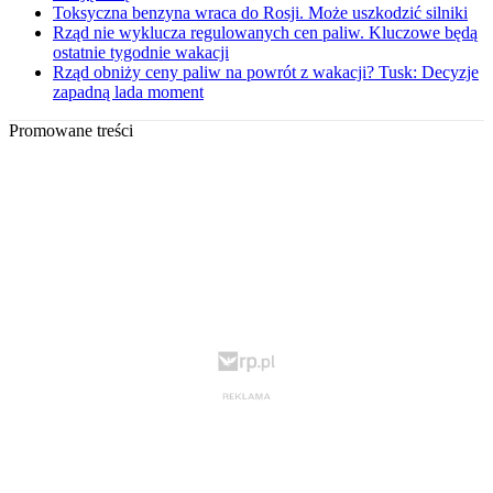
Toksyczna benzyna wraca do Rosji. Może uszkodzić silniki
Rząd nie wyklucza regulowanych cen paliw. Kluczowe będą
ostatnie tygodnie wakacji
Rząd obniży ceny paliw na powrót z wakacji? Tusk: Decyzje
zapadną lada moment
Promowane treści