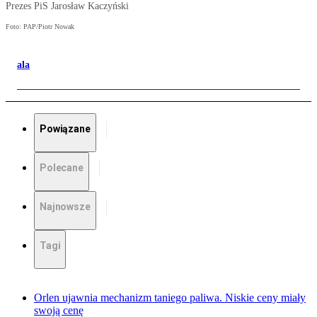
Prezes PiS Jarosław Kaczyński
Foto: PAP/Piotr Nowak
ala
Powiązane
Polecane
Najnowsze
Tagi
Orlen ujawnia mechanizm taniego paliwa. Niskie ceny miały
swoją cenę