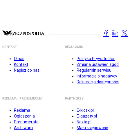
KONTAKT
REGULAMIN
O nas
Polityka Prywatności
Kontakt
Zmiana ustawień zgód
Napisz do nas
Regulamin serwisu
Informacje o nadawcy
Deklaracja dostępności
REKLAMA I PRENUMERATA
PARTNERZY
Reklama
E-kiosk.pl
Ogłoszenia
E-gazety.pl
Prenumerata
Nexto.pl
Archiwum
Mała księgowość