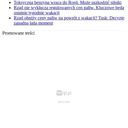
Toksyczna benzyna wraca do Rosji. Może uszkodzić silniki
Rząd nie wyklucza regulowanych cen paliw. Kluczowe będą
ostatnie tygodnie wakacji
Rząd obniży ceny paliw na powrót z wakacji? Tusk: Decyzje
zapadną lada moment
Promowane treści