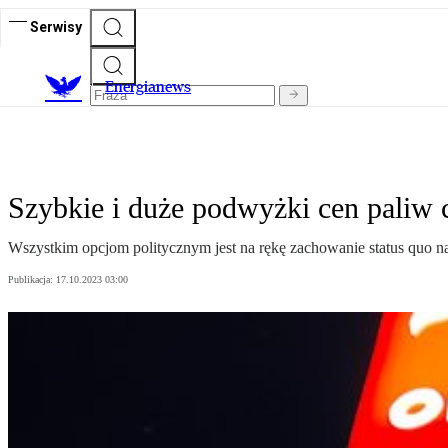
Serwisy
E
nergianews
Szybkie i duże podwyżki cen paliw
Wszystkim opcjom politycznym jest na rękę zachowanie status quo na
Publikacja:
17.10.2023 03:00