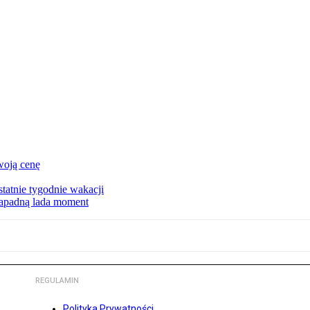
woją cenę
tatnie tygodnie wakacji
zapadną lada moment
REGULAMIN
Polityka Prywatności