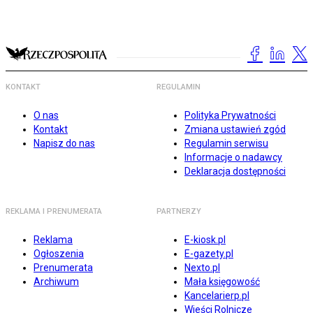
KONTAKT
REGULAMIN
O nas
Polityka Prywatności
Kontakt
Zmiana ustawień zgód
Napisz do nas
Regulamin serwisu
Informacje o nadawcy
Deklaracja dostępności
REKLAMA I PRENUMERATA
PARTNERZY
Reklama
E-kiosk.pl
Ogłoszenia
E-gazety.pl
Prenumerata
Nexto.pl
Archiwum
Mała księgowość
Kancelarierp.pl
Wieści Rolnicze