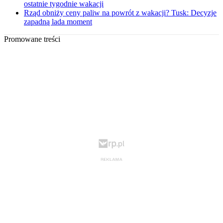
ostatnie tygodnie wakacji
Rząd obniży ceny paliw na powrót z wakacji? Tusk: Decyzje
zapadną lada moment
Promowane treści