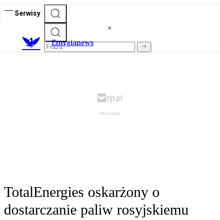
Serwisy
E
nergianews
TotalEnergies oskarżony o
dostarczanie paliw rosyjskiemu