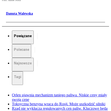
Foto: Adobe Stock
Danuta Walewska
Powiązane
Polecane
Najnowsze
Tagi
Orlen ujawnia mechanizm taniego paliwa. Niskie ceny miały
swoją cenę
Toksyczna benzyna wraca do Rosji. Może uszkodzić silniki
Rząd nie wyklucza regulowanych cen paliw. Kluczowe będą