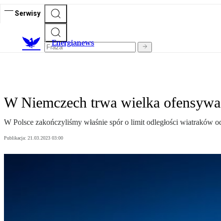
Serwisy
E
nergianews
W Niemczech trwa wielka ofensywa
W Polsce zakończyliśmy właśnie spór o limit odległości wiatraków od
Publikacja:
21.03.2023 03:00