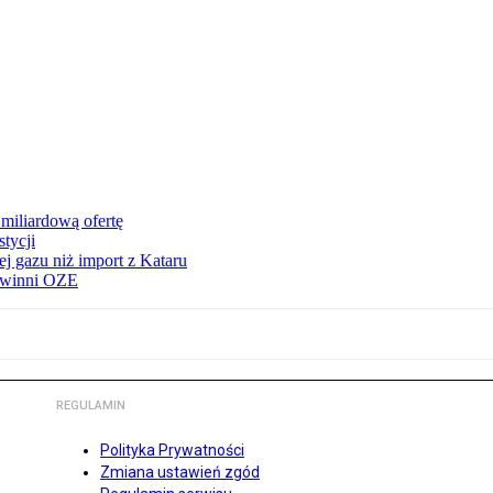
miliardową ofertę
tycji
j gazu niż import z Kataru
e winni OZE
REGULAMIN
Polityka Prywatności
Zmiana ustawień zgód