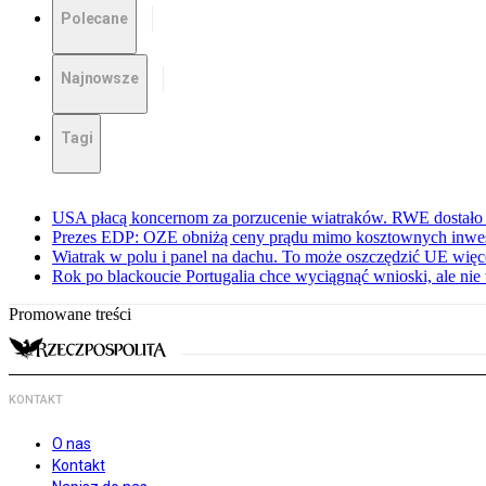
Polecane
Najnowsze
Tagi
USA płacą koncernom za porzucenie wiatraków. RWE dostało 
Prezes EDP: OZE obniżą ceny prądu mimo kosztownych inwes
Wiatrak w polu i panel na dachu. To może oszczędzić UE więce
Rok po blackoucie Portugalia chce wyciągnąć wnioski, ale ni
Promowane treści
KONTAKT
O nas
Kontakt