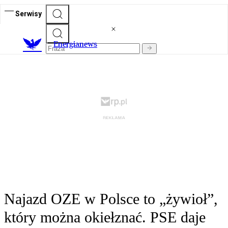
Serwisy
E
nergianews
Najazd OZE w Polsce to „żywioł”,
który można okiełznać. PSE daje