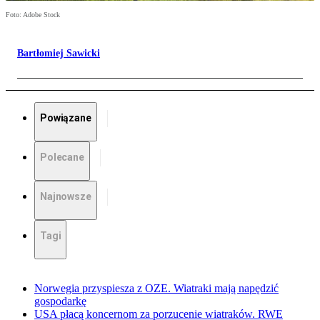
Foto: Adobe Stock
Bartłomiej Sawicki
Powiązane
Polecane
Najnowsze
Tagi
Norwegia przyspiesza z OZE. Wiatraki mają napędzić
gospodarkę
USA płacą koncernom za porzucenie wiatraków. RWE