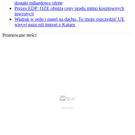
dostało miliardową ofertę
Prezes EDP: OZE obniżą ceny prądu mimo kosztownych
inwestycji
Wiatrak w polu i panel na dachu. To może oszczędzić UE
więcej gazu niż import z Kataru
Promowane treści