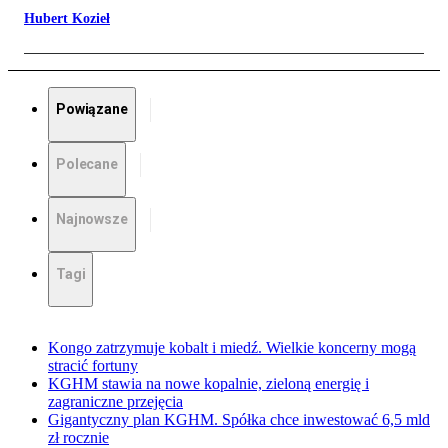
Hubert Kozieł
Powiązane
Polecane
Najnowsze
Tagi
Kongo zatrzymuje kobalt i miedź. Wielkie koncerny mogą
stracić fortuny
KGHM stawia na nowe kopalnie, zieloną energię i
zagraniczne przejęcia
Gigantyczny plan KGHM. Spółka chce inwestować 6,5 mld
zł rocznie