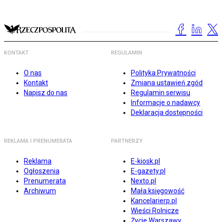
KONTAKT
REGULAMIN
O nas
Polityka Prywatności
Kontakt
Zmiana ustawień zgód
Napisz do nas
Regulamin serwisu
Informacje o nadawcy
Deklaracja dostępności
REKLAMA I PRENUMERATA
PARTNERZY
Reklama
E-kiosk.pl
Ogłoszenia
E-gazety.pl
Prenumerata
Nexto.pl
Archiwum
Mała księgowość
Kancelarierp.pl
Wieści Rolnicze
Życie Warszawy